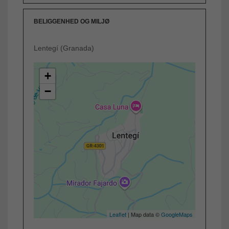
BELIGGENHED OG MILJØ
Lentegí (Granada)
+
−
Leaflet
| Map data ©
GoogleMaps