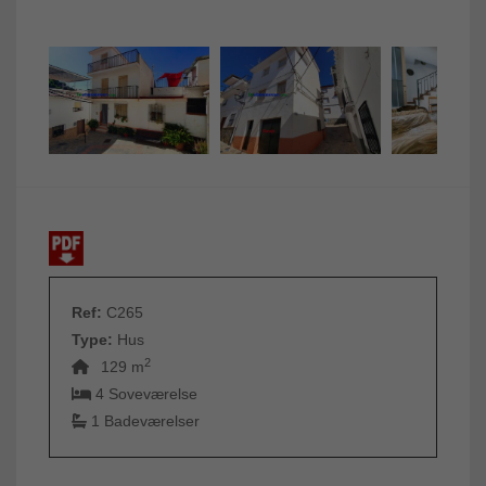
Ref:
C265
Type:
Hus
2
129 m
4 Soveværelse
1 Badeværelser