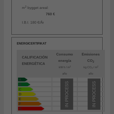
2
m
bygget areal:
760 €
I.B.I. 180 €/År
ENERGICERTIFIKAT
Consumo
Emisiones
CALIFICACIÓN
energía
CO
2
ENERGÉTICA
2
2
kW h / m
kg CO
/ m
2
año
año
A
IN PROCESS
IN PROCESS
B
C
D
E
F
G