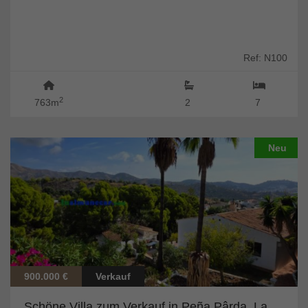
Ref: N100
2
763m
2
7
Neu
900.000 €
Verkauf
Schöne Villa zum Verkauf in Peña Pârda, La