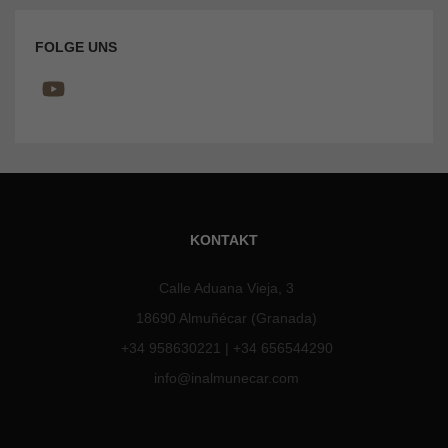
FOLGE UNS
KONTAKT
Calle Aduana Vieja, 3
18690 Almuñécar (Granada)
+34 958630221
|
+34 656544290
info@inalmunecar.com