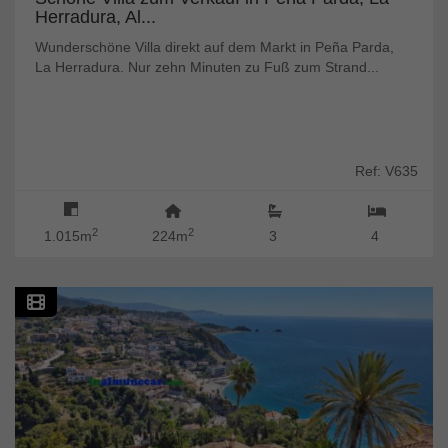
Herradura, Al...
Wunderschöne Villa direkt auf dem Markt in Peña Parda,
La Herradura. Nur zehn Minuten zu Fuß zum Strand...
Ref: V635
2
2
1.015m
224m
3
4