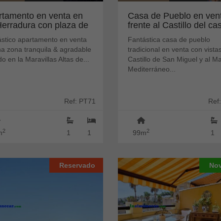
rtamento en venta en
Casa de Pueblo en ven
Herradura con plaza de
frente al Castillo del ca
je...
his...
ástico apartamento en venta
Fantástica casa de pueblo
a zona tranquila & agradable
tradicional en venta con vistas
do en la Maravillas Altas de...
Castillo de San Miguel y al M
Mediterráneo...
Ref: PT71
Ref
2
2
m
1
1
99m
1
Reservado
No