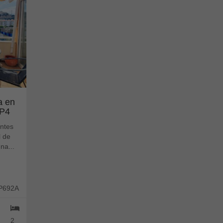
a en
 P4
entes
l de
na...
 P692A
2