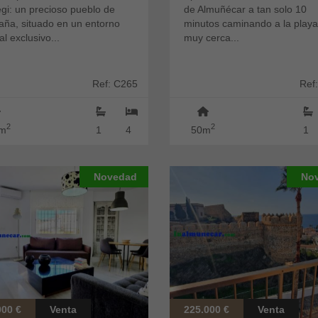
gi: un precioso pueblo de
de Almuñécar a tan solo 10
aña, situado en un entorno
minutos caminando a la playa
al exclusivo...
muy cerca...
Ref: C265
Ref
2
2
m
1
4
50m
1
Novedad
No
000 €
Venta
225.000 €
Venta