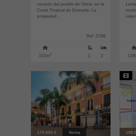
corazón del pueblo de Otivar, en la
Lente
Costa Tropical de Granada. La
mont
propiedad...
natur
Ref: C296
2
102m
1
2
129
179.000 €
Venta
198.