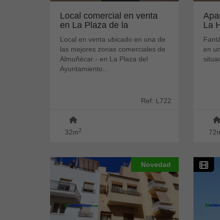
Local comercial en venta
Apa
en La Plaza de la
La 
Constitucion,...
gara
Local en venta ubicado en una de
Fant
las mejores zonas comerciales de
en un
Almuñécar - en La Plaza del
situa
Ayuntamiento...
Ref: L722
2
32m
72
Novedad