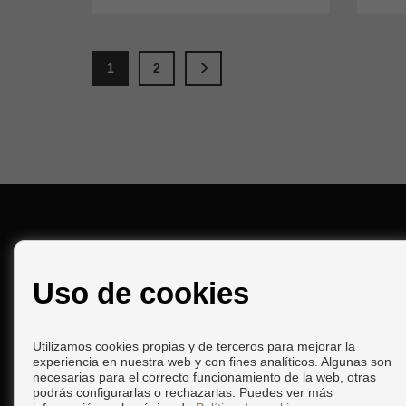
1
2
CONTACTO
Uso de cookies
Calle Aduana Vieja, 3
18690 Almuñécar (Granada)
+34 958630221
|
+34 656544290
Utilizamos cookies propias y de terceros para mejorar la
experiencia en nuestra web y con fines analíticos. Algunas son
info@inalmunecar.com
necesarias para el correcto funcionamiento de la web, otras
podrás configurarlas o rechazarlas. Puedes ver más