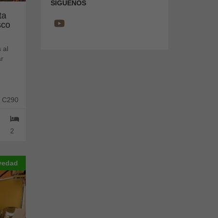
SÍGUENOS
ta
sco
 al
ar
: C290
2
vedad