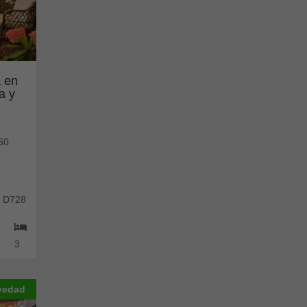
 en
a y
60
: D728
3
vedad