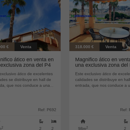
000 €
Venta
318.000 €
Venta
ifico ático en venta en
Magnifico ático en vent
exclusiva zona del P4
una exclusiva zona del
.
de...
exclusivo ático de excelentes
Este exclusivo ático de excel
ades se distribuye en hall de
calidades se distribuye en hal
da, que nos conduce a una...
entrada, que nos conduce a u
Ref: P692
Ref:
2
2
m
2
2
98m
2