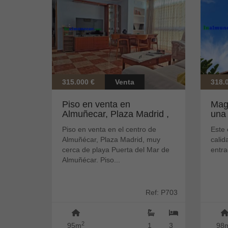
315.000 €
Venta
318.
Piso en venta en
Magn
Almuñecar, Plaza Madrid ,
una 
muy cerca de ...
de..
Piso en venta en el centro de
Este 
Almuñécar, Plaza Madrid, muy
calid
cerca de playa Puerta del Mar de
entra
Almuñécar. Piso...
Ref: P703
2
95m
1
3
98