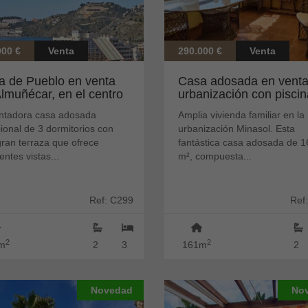
000 €
Venta
290.000 €
Venta
a de Pueblo en venta
Casa adosada en venta
lmuñécar, en el centro
urbanización con piscin
...
gara...
ntadora casa adosada
Amplia vivienda familiar en la
cional de 3 dormitorios con
urbanización Minasol. Esta
ran terraza que ofrece
fantástica casa adosada de 1
entes vistas...
m², compuesta...
Ref: C299
Ref
2
2
m
2
3
161m
2
Novedad
No