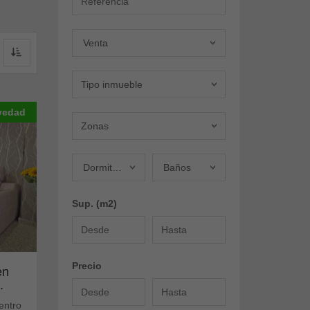
Oferta
Venta
Tipo inmueble
vedad
Zonas
Dormitorios
Baños
Dormitorios
Baños
Sup. (m2)
Precio
en
.
entro