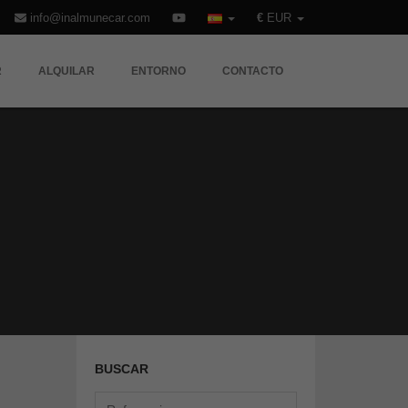
info@inalmunecar.com
€
EUR
R
ALQUILAR
ENTORNO
CONTACTO
CAL,
BUSCAR