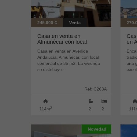
245.000 €
Venta
270.
Casa en venta en
Cas
Almuñécar con local
en A
comercial en pleno ...
del c
Casa en venta en Avenida
Enca
Andalucía, Almuñécar, con local
tradi
comercial de 35 m2, La vivienda
una g
se distribuye...
excel
Ref: C263A
2
114m
2
2
111
Novedad