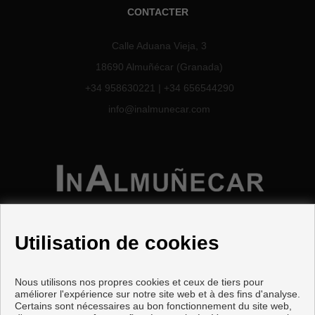
CONTACTER
Calle Aduana Vieja, 3
18690 Almuñécar (Granada)
+34 958630221
|
+34 656544290
info@inalmunecar.com
Utilisation de cookies
Nous utilisons nos propres cookies et ceux de tiers pour
Appartements et maisons à vendre à Almuñécar
améliorer l'expérience sur notre site web et à des fins d'analyse.
Certains sont nécessaires au bon fonctionnement du site web,