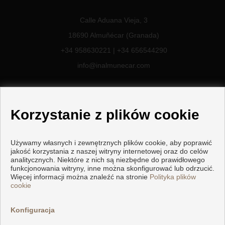
Calle Aduana Vieja, 3
18690 Almuñécar (Granada)
+34 958630221
|
+34 656544290
info@inalmunecar.com
Korzystanie z plików cookie
Używamy własnych i zewnętrznych plików cookie, aby poprawić
jakość korzystania z naszej witryny internetowej oraz do celów
analitycznych. Niektóre z nich są niezbędne do prawidłowego
funkcjonowania witryny, inne można skonfigurować lub odrzucić.
Więcej informacji można znaleźć na stronie
Polityka plików
cookie
Copyright © 2026 Inalmuñecar.
Opracowany przez
Inmoenter
.
Nota Prawna
|
Polityka prywatności
Konfiguracja
|
Polityka dotycząca plików cookie