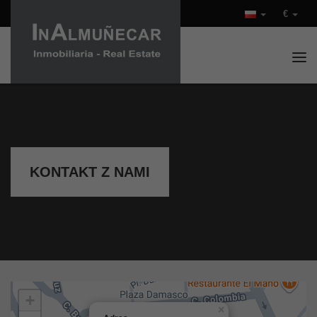
€
Tog
KONTAKT Z NAMI
+
×