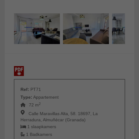
Ref:
PT71
Type:
Appartement
2
72 m
Calle Maravillas Alta, 58. 18697, La
Herradura, Almuñécar (Granada)
1 slaapkamers
1 Badkamers