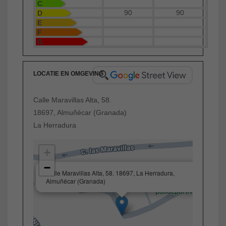
C
90
90
D
E
F
G
LOCATIE EN OMGEVING
Calle Maravillas Alta, 58.
18697, Almuñécar (Granada)
La Herradura
+
−
×
Calle Maravillas Alta, 58. 18697, La Herradura,
Almuñécar (Granada)