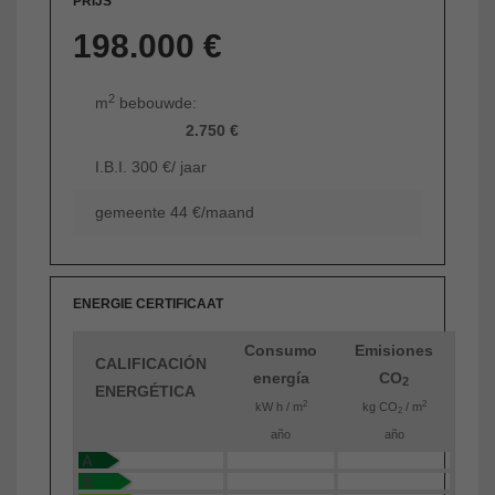
PRIJS
198.000 €
2
m
bebouwde:
2.750 €
I.B.I. 300 €/ jaar
gemeente 44 €/maand
ENERGIE CERTIFICAAT
Consumo
Emisiones
CALIFICACIÓN
energía
CO
2
ENERGÉTICA
2
2
kW h / m
kg CO
/ m
2
año
año
A
B