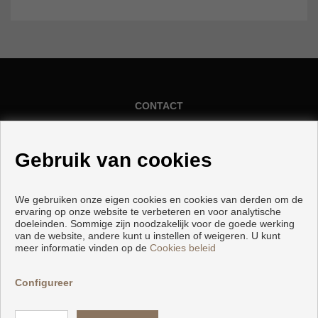
CONTACT
Calle Aduana Vieja, 3
Gebruik van cookies
18690 Almuñécar (Granada)
+34 958630221
|
+34 656544290
We gebruiken onze eigen cookies en cookies van derden om de
info@inalmunecar.com
ervaring op onze website te verbeteren en voor analytische
doeleinden. Sommige zijn noodzakelijk voor de goede werking
van de website, andere kunt u instellen of weigeren. U kunt
meer informatie vinden op de
Cookies beleid
Configureer