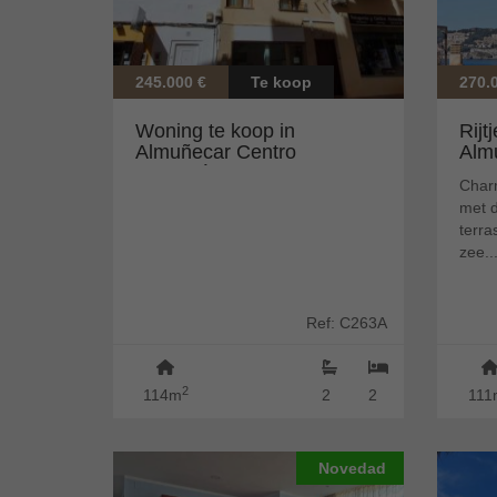
245.000 €
Te koop
270.
Woning te koop in
Rijt
Almuñecar Centro
Almu
(Almuñécar)
van 
Charm
met 
terra
zee..
Ref: C263A
2
114m
2
2
111
Novedad