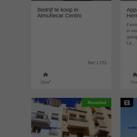
Bedrijf te koop in
App
Almuñecar Centro
Her
(Almuñécar)
gar
Fant
in ee
geleg
La...
Ref: L722
2
32m
72
Novedad