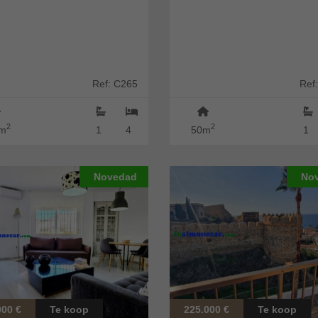
Ref: C265
Ref
2
2
m
1
4
50m
1
Novedad
No
000 €
Te koop
225.000 €
Te koop