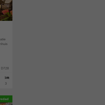
e
atie
enhuis
: D728
3
vedad