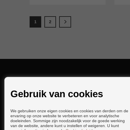
1
2
CONTACT
Gebruik van cookies
Calle Aduana Vieja, 3
18690 Almuñécar (Granada)
+34 958630221
|
+34 656544290
We gebruiken onze eigen cookies en cookies van derden om de
ervaring op onze website te verbeteren en voor analytische
info@inalmunecar.com
doeleinden. Sommige zijn noodzakelijk voor de goede werking
van de website, andere kunt u instellen of weigeren. U kunt