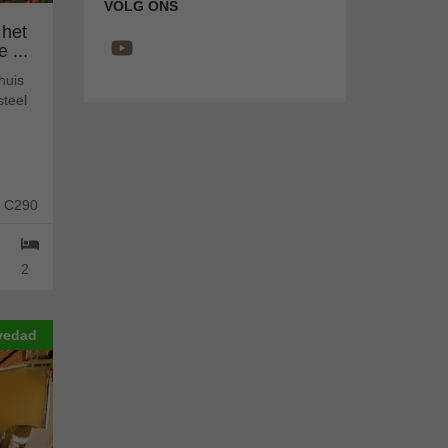
VOLG ONS
 het
 ...
huis
steel
: C290
2
vedad