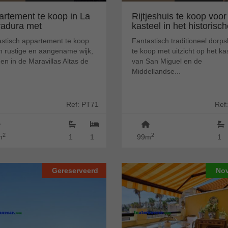
artement te koop in La
Rijtjeshuis te koop voor
radura met
kasteel in het historische
ageruimte.
astisch appartement te koop
Fantastisch traditioneel dorps
n rustige en aangename wijk,
te koop met uitzicht op het ka
en in de Maravillas Altas de
van San Miguel en de
Middellandse...
Ref: PT71
Ref
2
2
m
1
1
99m
1
Gereserveerd
No