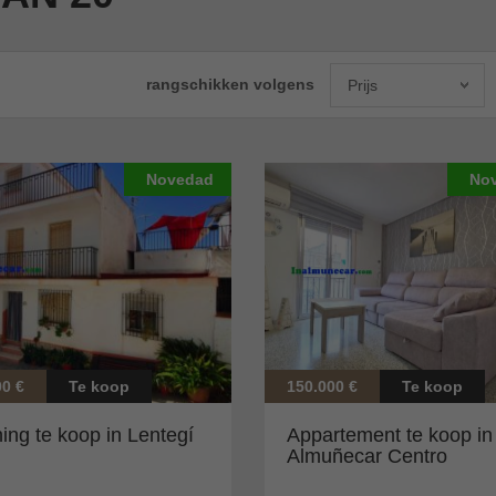
rangschikken volgens
Prijs
Novedad
No
00 €
Te koop
150.000 €
Te koop
ng te koop in Lentegí
Appartement te koop in
Almuñecar Centro
(Almuñécar)