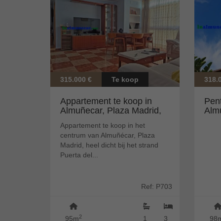
315.000 €
Te koop
318.
Appartement te koop in
Pen
Almuñecar, Plaza Madrid,
Alm
zeer dic...
(Al
Appartement te koop in het
centrum van Almuñécar, Plaza
Madrid, heel dicht bij het strand
Puerta del...
Ref: P703
2
95m
1
3
98