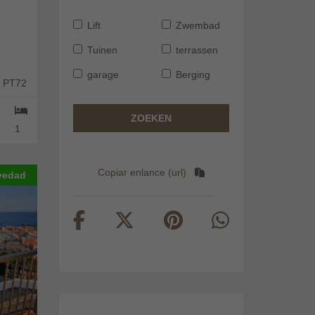
Lift
Zwembad
Tuinen
terrassen
garage
Berging
: PT72
ZOEKEN
1
Copiar enlance (url)
vedad