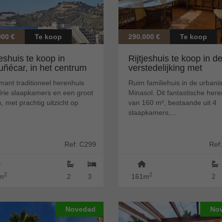
000 €
Te koop
290.000 €
Te koop
jeshuis te koop in
Rijtjeshuis te koop in d
ñécar, in het centrum
verstedelijking met
het...
zwembad en...
ant traditioneel herenhuis
Ruim familiehuis in de urbanis
drie slaapkamers en een groot
Minasol. Dit fantastische her
s, met prachtig uitzicht op
van 160 m², bestaande uit 4
.
slaapkamers,...
Ref: C299
Ref
2
2
m
2
3
161m
2
Novedad
No