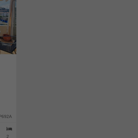
 P692A
2