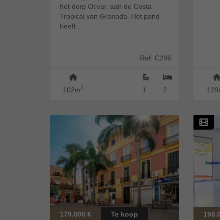
het dorp Otivar, aan de Costa
Tropical van Granada. Het pand
heeft...
Ref: C296
2
102m
1
2
129
179.000 €
Te koop
198.