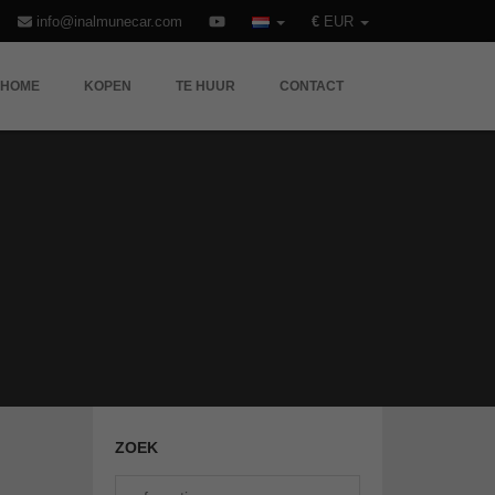
info@inalmunecar.com
€
EUR
HOME
KOPEN
TE HUUR
CONTACT
TE KOOP
ZOEK