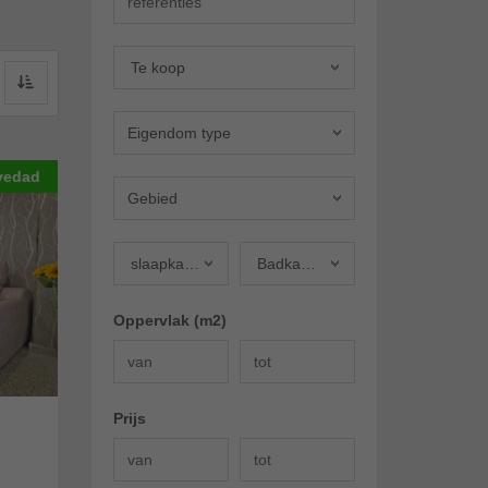
Aanbiedingen
Te koop
Eigendom type
vedad
Gebied
slaapkamers
Badkamers
slaapkamers
Badkamers
Oppervlak (m2)
Prijs