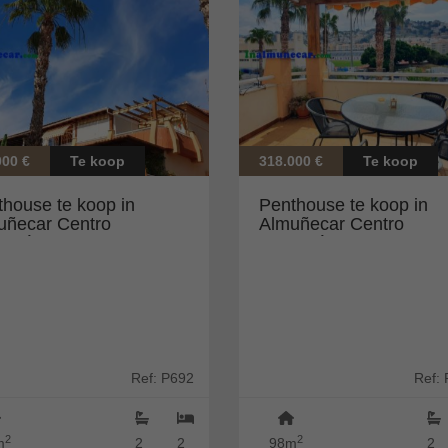
000 €
Te koop
318.000 €
Te koop
thouse te koop in
Penthouse te koop in
uñecar Centro
Almuñecar Centro
muñécar)
(Almuñécar)
Ref: P692
Ref:
2
2
m
2
2
98m
2