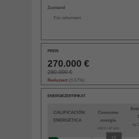
Zustand
Für reformiert
PREIS
270.000 €
280.000 €
Reduziert
(3,57%)
ENERGIEZERTIFIKAT
Emi
CALIFICACIÓN
Consumo
ENERGÉTICA
energía
kg 
2
kW h / m
año