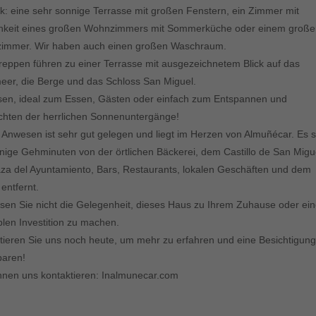
ck: eine sehr sonnige Terrasse mit großen Fenstern, ein Zimmer mit
hkeit eines großen Wohnzimmers mit Sommerküche oder einem groß
zimmer. Wir haben auch einen großen Waschraum.
treppen führen zu einer Terrasse mit ausgezeichnetem Blick auf das
meer, die Berge und das Schloss San Miguel.
sen, ideal zum Essen, Gästen oder einfach zum Entspannen und
hten der herrlichen Sonnenuntergänge!
 Anwesen ist sehr gut gelegen und liegt im Herzen von Almuñécar. Es s
nige Gehminuten von der örtlichen Bäckerei, dem Castillo de San Migu
aza del Ayuntamiento, Bars, Restaurants, lokalen Geschäften und dem
entfernt.
sen Sie nicht die Gelegenheit, dieses Haus zu Ihrem Zuhause oder ein
ablen Investition zu machen.
tieren Sie uns noch heute, um mehr zu erfahren und eine Besichtigung
baren!
nnen uns kontaktieren: Inalmunecar.com