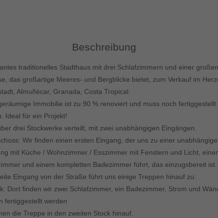
Beschreibung
ntes traditionelles Stadthaus mit drei Schlafzimmern und einer große
se, das großartige Meeres- und Bergblicke bietet, zum Verkauf im Her
tstadt, Almuñécar, Granada, Costa Tropical.
geräumige Immobilie ist zu 90 % renoviert und muss noch fertiggestellt
 Ideal für ein Projekt!
 über drei Stockwerke verteilt, mit zwei unabhängigen Eingängen.
choss: Wir finden einen ersten Eingang, der uns zu einer unabhängig
g mit Küche / Wohnzimmer / Esszimmer mit Fenstern und Licht, ein
zimmer und einem kompletten Badezimmer führt, das einzugsbereit ist.
eite Eingang von der Straße führt uns einige Treppen hinauf zu:
ck: Dort finden wir zwei Schlafzimmer, ein Badezimmer, Strom und Wä
 fertiggestellt werden
hen die Treppe in den zweiten Stock hinauf.