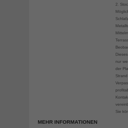
2. Sto
Möglic
Schlaf
Metall
Mittel
Terras
Beobac
Dieses
nur we
der Pl
Strand 
Verpas
profit
Kontak
verein
Sie kö
MEHR INFORMATIONEN