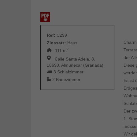
Ref:
C299
Charma
Zinssatz:
Haus
2
Terras
111 m
der Al
Calle Santa Adela, 8.
18690, Almuñécar (Granada)
Diese 
3 Schlafzimmer
werden.
2 Badezimmer
Es ist
Erdges
Wohnun
Schlaf
Der zw
1. Sto
müssen
Wir ge