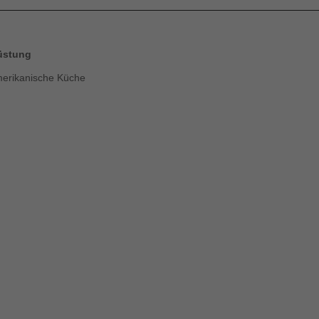
üstung
erikanische Küche