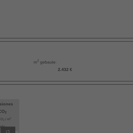
2
m
gebaute:
2.432 €
siones
CO
2
2
CO
/ m
2
año