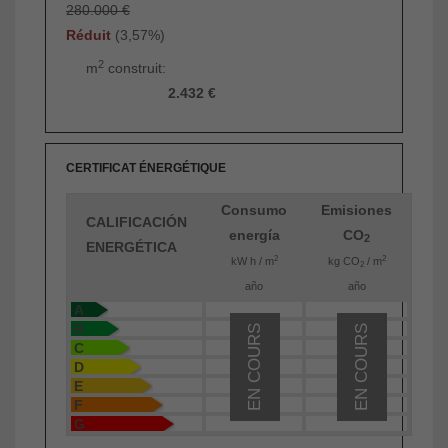
280.000 €
Réduit
(3,57%)
2
m
construit:
2.432 €
CERTIFICAT ÉNERGÉTIQUE
Consumo
Emisiones
CALIFICACIÓN
energía
CO
2
ENERGÉTICA
2
2
kW h / m
kg CO
/ m
2
año
año
A
B
EN COURS
EN COURS
C
D
E
F
G