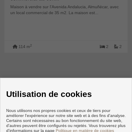
Maison à vendre sur l'Avenida Andalucia, Almuñécar, avec
un local commercial de 35 m2. La maison est...
2
114 m
2
2
Utilisation de cookies
Nous utilisons nos propres cookies et ceux de tiers pour
améliorer l'expérience sur notre site web et à des fins d'analyse.
Certains sont nécessaires au bon fonctionnement du site web,
d'autres peuvent être configurés ou rejetés. Vous trouverez plus
d'informations sur la page
Politique en matière de cookies