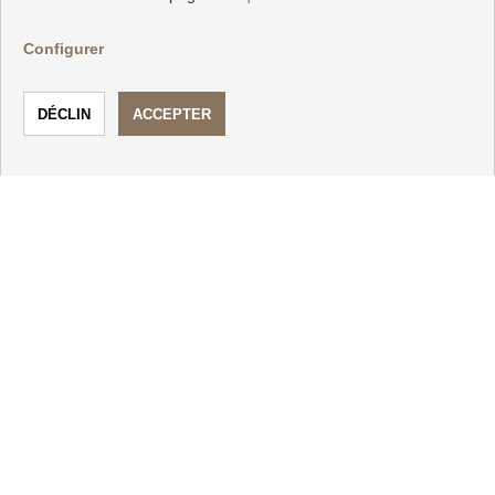
Configurer
CONTACTER
Calle Aduana Vieja, 3
18690 Almuñécar (Granada)
TÉLÉPHONER
CONTACTER
+34 958630221
|
+34 656544290
info@inalmunecar.com
Appartements et maisons à vendre à Almuñécar