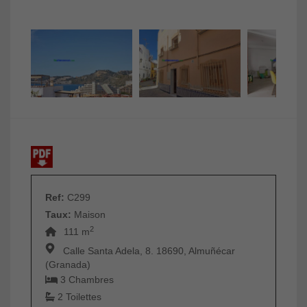
Ref:
C299
Taux:
Maison
2
111 m
Calle Santa Adela, 8. 18690, Almuñécar
(Granada)
3 Chambres
2 Toilettes