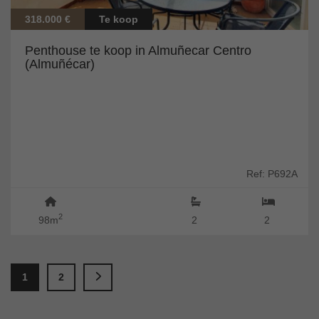
318.000 €
Te koop
Penthouse te koop in Almuñecar Centro
(Almuñécar)
Ref: P692A
2
98m
2
2
1
2