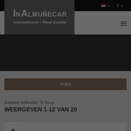
€
Tog
ONROERENDE GOEDEREN EN
WONINGEN TE KOOP
ZOEK
Zoeken voltooid:
Te koop
WEERGEVEN
1-12 VAN 20