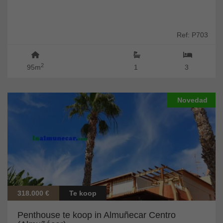
Ref: P703
2
95m
1
3
Novedad
318.000 €
Te koop
Penthouse te koop in Almuñecar Centro