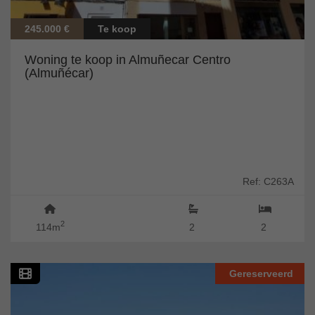
245.000 €
Te koop
Woning te koop in Almuñecar Centro
(Almuñécar)
Ref: C263A
2
114m
2
2
Gereserveerd