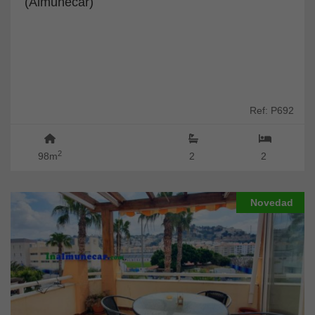
(Almuñécar)
Ref: P692
2
98m
2
2
Novedad