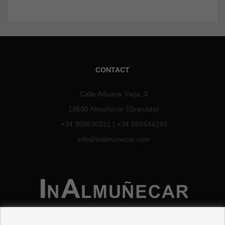
CONTACT
Calle Aduana Vieja, 3
18690 Almuñécar (Granada)
+34 958630221
|
+34 656544290
info@inalmunecar.com