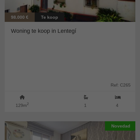
98.000 €
Te koop
Woning te koop in Lentegí
Ref: C265
2
129m
1
4
Novedad