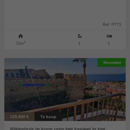
Ref: PT71
2
72m
1
1
Novedad
225.000 €
Te koop
Rijtjeshuis te koop voor het kasteel in het