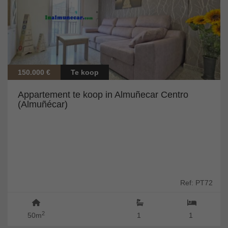
150.000 €
Te koop
Appartement te koop in Almuñecar Centro
(Almuñécar)
Ref: PT72
2
50m
1
1